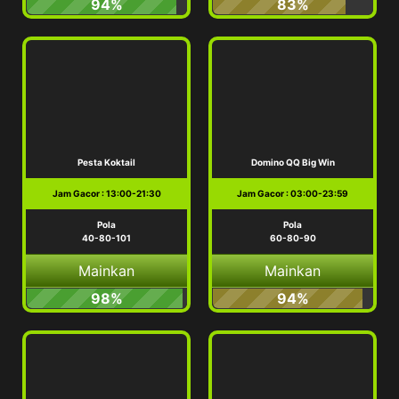
94%
83%
Pesta Koktail
Domino QQ Big Win
Jam Gacor : 13:00-21:30
Jam Gacor : 03:00-23:59
Pola
Pola
40-80-101
60-80-90
Mainkan
Mainkan
98%
94%