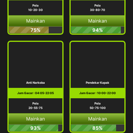
Pola
Pola
10-20-30
30-80-70
Mainkan
Mainkan
75%
94%
Anti Narkoba
Pendekar Kapak
Jam Gacor : 04:05-22:05
Jam Gacor : 10:00-22:00
Pola
Pola
20-55-75
50-75-100
Mainkan
Mainkan
93%
85%