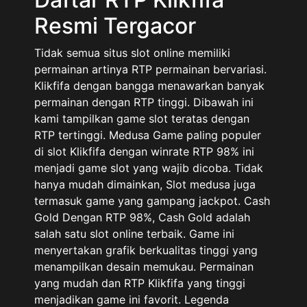
Resmi Tergacor
Tidak semua situs slot online memiliki
permainan artinya RTP permainan bervariasi.
Klikfifa dengan bangga menawarkan banyak
permainan dengan RTP tinggi. Dibawah ini
kami tampilkan game slot teratas dengan
RTP tertinggi. Medusa Game paling populer
di slot Klikfifa dengan winrate RTP 98% ini
menjadi game slot yang wajib dicoba. Tidak
hanya mudah dimainkan, Slot medusa juga
termasuk game yang gampang jackpot. Cash
Gold Dengan RTP 98%, Cash Gold adalah
salah satu slot online terbaik. Game ini
menyertakan grafik berkualitas tinggi yang
menampilkan desain memukau. Permainan
yang mudah dan RTP Klikfifa yang tinggi
menjadikan game ini favorit. Legenda