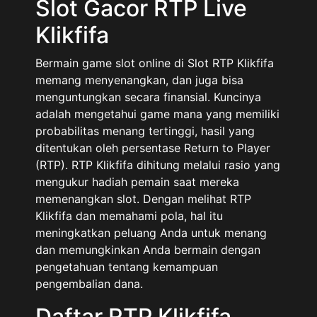
Slot Gacor RTP Live
Klikfifa
Bermain game slot online di Slot RTP Klikfifa
memang menyenangkan, dan juga bisa
menguntungkan secara finansial. Kuncinya
adalah mengetahui game mana yang memiliki
probabilitas menang tertinggi, hasil yang
ditentukan oleh persentase Return to Player
(RTP). RTP Klikfifa dihitung melalui rasio yang
mengukur hadiah pemain saat mereka
memenangkan slot. Dengan melihat RTP
Klikfifa dan memahami pola, hal itu
meningkatkan peluang Anda untuk menang
dan memungkinkan Anda bermain dengan
pengetahuan tentang kemampuan
pengembalian dana.
Daftar RTP Klikfifa