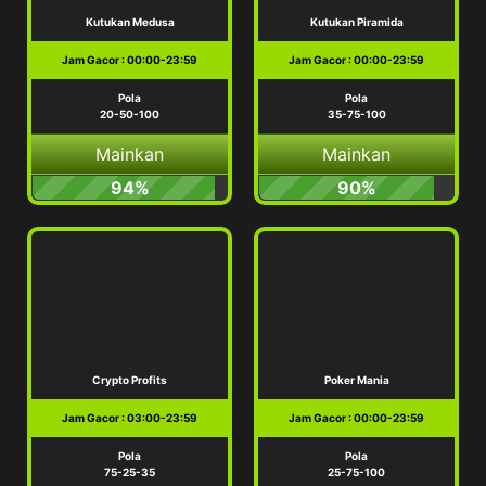
Kutukan Medusa
Kutukan Piramida
Jam Gacor : 00:00-23:59
Jam Gacor : 00:00-23:59
Pola
Pola
20-50-100
35-75-100
Mainkan
Mainkan
94%
90%
Crypto Profits
Poker Mania
Jam Gacor : 03:00-23:59
Jam Gacor : 00:00-23:59
Pola
Pola
75-25-35
25-75-100