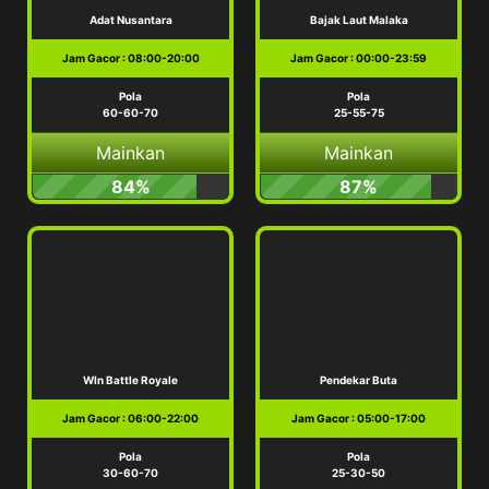
Adat Nusantara
Bajak Laut Malaka
Jam Gacor : 08:00-20:00
Jam Gacor : 00:00-23:59
Pola
Pola
60-60-70
25-55-75
Mainkan
Mainkan
84%
87%
WIn Battle Royale
Pendekar Buta
Jam Gacor : 06:00-22:00
Jam Gacor : 05:00-17:00
Pola
Pola
30-60-70
25-30-50