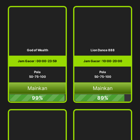
God of Wealth
Lion Dance 888
Jam Gacor : 00:00-23:59
Jam Gacor : 10:00-20:00
Pola
Pola
50-75-100
50-75-100
Mainkan
Mainkan
99%
89%