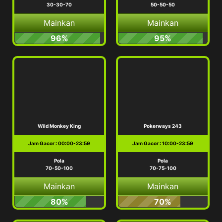
30-30-70
50-50-50
Mainkan
Mainkan
96%
95%
Wild Monkey King
Pokerways 243
Jam Gacor : 00:00-23:59
Jam Gacor : 10:00-23:59
Pola
Pola
70-50-100
70-75-100
Mainkan
Mainkan
80%
70%