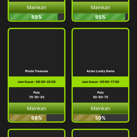
Mainkan
Mainkan
89%
95%
Pirate Treasure
Aztec Lucky Gems
Jam Gacor : 06:00-22:00
Jam Gacor : 05:00-17:00
Pola
Pola
70-50-30
50-60-75
Mainkan
Mainkan
68%
50%