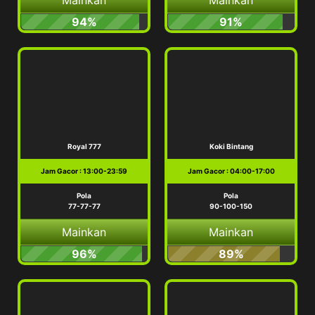
94%
91%
Royal 777
Koki Bintang
Jam Gacor : 13:00-23:59
Jam Gacor : 04:00-17:00
Pola
Pola
77-77-77
90-100-150
Mainkan
Mainkan
96%
89%