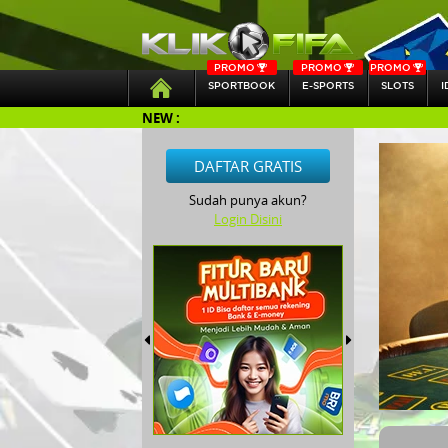
PROMO
PROMO
PROMO
SPORTBOOK
E-SPORTS
SLOTS
I
NEW :
DAFTAR GRATIS
Sudah punya akun?
Login Disini