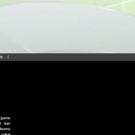
ir
|
-game
el dan
isensi
 sukai