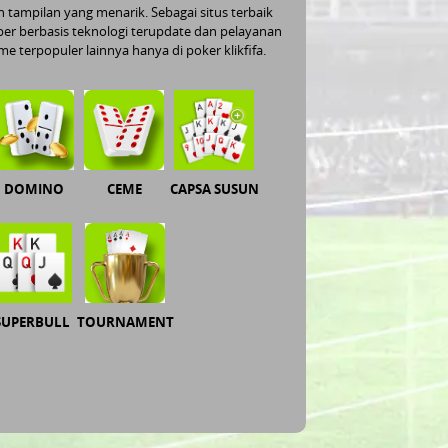
tampilan yang menarik. Sebagai situs terbaik
er berbasis teknologi terupdate dan pelayanan
 terpopuler lainnya hanya di poker klikfifa.
DOMINO
CEME
CAPSA SUSUN
SUPERBULL
TOURNAMENT