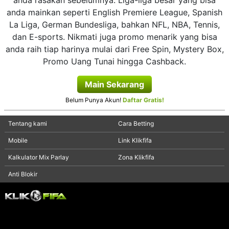
ROMO
anda mainkan seperti English Premiere League, Spanish
La Liga, German Bundesliga, bahkan NFL, NBA, Tennis,
Live Casino
dan E-sports. Nikmati juga promo menarik yang bisa
anda raih tiap harinya mulai dari Free Spin, Mystery Box,
Promo Uang Tunai hingga Cashback.
Poker
ROMO
Main Sekarang
Slots
Belum Punya Akun!
Daftar Gratis!
Tentang kami
Cara Betting
IDN Live
Mobile
Link Klikfifa
Kalkulator Mix Parlay
Zona Klikfifa
Togel
Anti Blokir
ROMO
Elottery