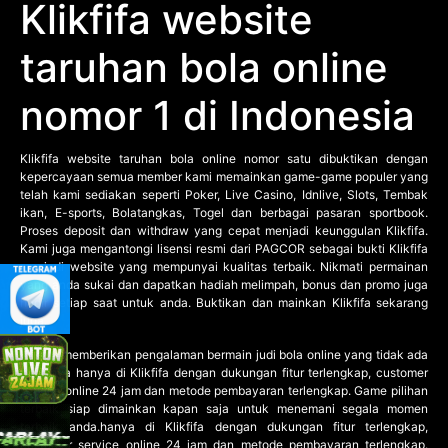
Klikfifa website
Tangkas
ROMO
taruhan bola online
Tembak Ikan
nomor 1 di Indonesia
ARCADE
Klikfifa
website taruhan bola online nomor satu dibuktikan dengan
kepercayaan semua member kami memainkan game-game populer yang
telah kami sediakan seperti Poker, Live Casino, Idnlive, Slots, Tembak
ikan, E-sports, Bolatangkas, Togel dan berbagai pasaran sportbook.
Promosi
Proses deposit dan withdraw yang cepat menjadi keunggulan Klikfifa.
Kami juga mengantongi lisensi resmi dari PAGCOR sebagai bukti Klikfifa
menjadi website yang mempunyai kualitas terbaik. Nikmati permainan
Referral
yang anda sukai dan dapatkan hadiah melimpah, bonus dan promo juga
hadir setiap saat untuk anda. Buktikan dan mainkan Klikfifa sekarang
VIP
juga.
Member
Lainnya
Klikfifa memberikan pengalaman bermain
judi bola online
yang tidak ada
habisnya hanya di Klikfifa dengan dukungan fitur terlengkap, customer
service online 24 jam dan metode pembayaran terlengkap. Game pilihan
VERSI DESKTOP
terbaik siap dimainkan kapan saja untuk menemani segala momen
terbaik anda.hanya di Klikfifa dengan dukungan fitur terlengkap,
customer service online 24 jam dan metode pembayaran terlengkap.